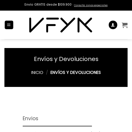
Saltar
Envío GRATIS desde $109.900 ·
Consulta zonas especiales
al
contenido
Envíos y Devoluciones
INICIO
/
ENVÍOS Y DEVOLUCIONES
Envios