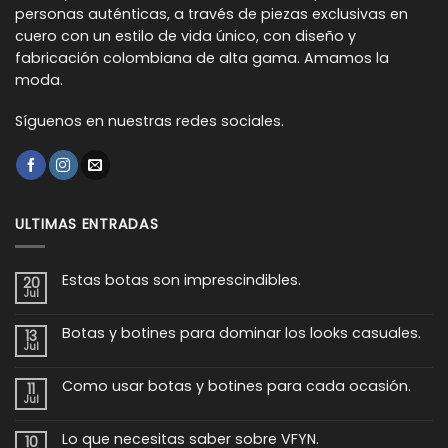
personas auténticas, a través de piezas exclusivas en
cuero con un estilo de vida único, con diseño y
fabricación colombiana de alta gama. Amamos la
moda.
Síguenos en nuestras redes sociales.
ULTIMAS ENTRADAS
Estas botas son imprescindibles.
20
Jul
No
hay
comentarios
Botas y botines para dominar los looks casuales.
en
13
Estas
Jul
No
botas
hay
son
comentarios
imprescindibles.
Como usar botas y botines para cada ocasión.
en
11
Botas
Jul
No
y
hay
botines
comentarios
para
Lo que necesitas saber sobre VFYN.
en
10
dominar