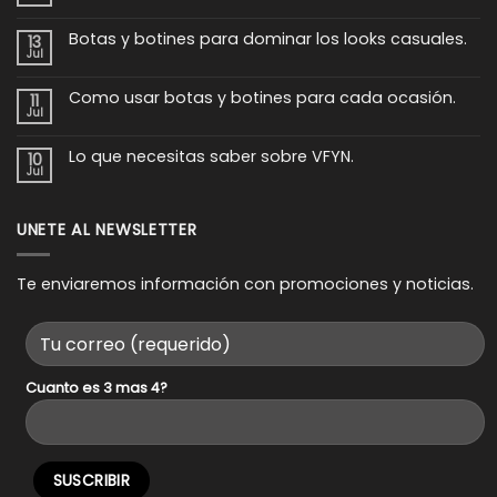
No
hay
comentarios
Botas y botines para dominar los looks casuales.
en
13
Estas
Jul
No
botas
hay
son
comentarios
imprescindibles.
Como usar botas y botines para cada ocasión.
en
11
Botas
Jul
No
y
hay
botines
comentarios
para
Lo que necesitas saber sobre VFYN.
en
10
dominar
Como
los
Jul
No
usar
looks
hay
botas
casuales.
comentarios
y
en
botines
Lo
UNETE AL NEWSLETTER
para
que
cada
necesitas
ocasión.
saber
sobre
Te enviaremos información con promociones y noticias.
VFYN.
Cuanto es 3 mas 4?