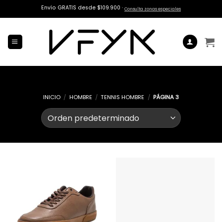
Saltar
Envío GRATIS desde $109.900 ·
Consulta zonas especiales
al
contenido
INICIO
/
HOMBRE
/
TENNIS HOMBRE
/
PÁGINA 3