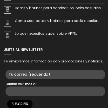
hay
comentarios
Botas y botines para dominar los looks casuales.
en
13
Estas
Jul
No
botas
hay
son
comentarios
imprescindibles.
Como usar botas y botines para cada ocasión.
en
11
Botas
Jul
No
y
hay
botines
comentarios
para
Lo que necesitas saber sobre VFYN.
en
10
dominar
Como
los
Jul
No
usar
looks
hay
botas
casuales.
comentarios
y
en
botines
Lo
UNETE AL NEWSLETTER
para
que
cada
necesitas
ocasión.
saber
sobre
Te enviaremos información con promociones y noticias.
VFYN.
Cuanto es 5 mas 2?