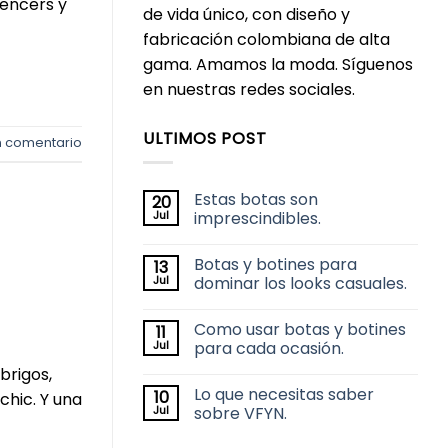
uencers y
de vida único, con diseño y
fabricación colombiana de alta
gama. Amamos la moda. Síguenos
en nuestras redes sociales.
ULTIMOS POST
n comentario
Estas botas son
20
Jul
imprescindibles.
No
hay
Botas y botines para
13
comentarios
en
Jul
dominar los looks casuales.
Estas
botas
No
son
hay
Como usar botas y botines
11
imprescindibles.
comentarios
en
Jul
para cada ocasión.
Botas
y
No
brigos,
botines
hay
Lo que necesitas saber
10
para
comentarios
chic. Y una
dominar
en
Jul
sobre VFYN.
los
Como
looks
usar
No
casuales.
botas
hay