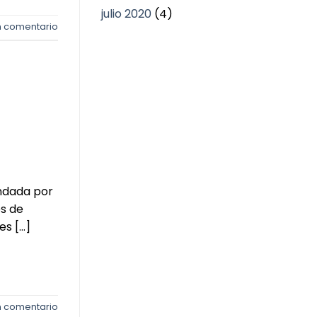
julio 2020
(4)
n comentario
ndada por
os de
es […]
n comentario