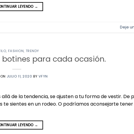
NTINUAR LEYENDO
→
Deje u
TILO
,
FASHION
,
TRENDY
 botines para cada ocasión.
 ON
JULIO 11, 2020
BY
VFYN
allá de la tendencia, se ajusten a tu forma de vestir. De 
as te sientes en un rodeo. O podríamos aconsejarte tener
NTINUAR LEYENDO
→