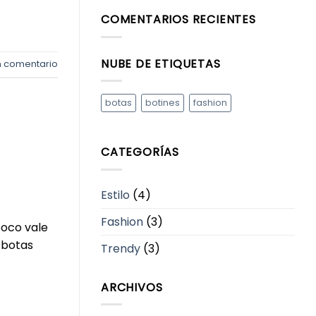
y
comentarios
COMENTARIOS RECIENTES
botines
en
para
Lo
cada
que
ocasión.
necesitas
saber
NUBE DE ETIQUETAS
sobre
n comentario
VFYN.
botas
botines
fashion
CATEGORÍAS
Estilo
(4)
Fashion
(3)
poco vale
 botas
Trendy
(3)
ARCHIVOS