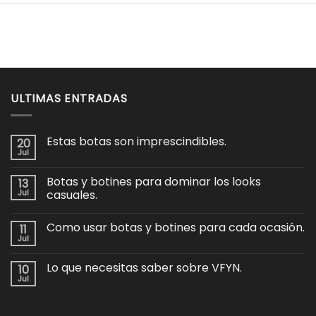
ULTIMAS ENTRADAS
Estas botas son imprescindibles.
20
Jul
No
hay
comentarios
Botas y botines para dominar los looks
13
en
Estas
Jul
casuales.
botas
No
son
hay
imprescindibles.
Como usar botas y botines para cada ocasión.
11
comentarios
en
Jul
No
Botas
hay
y
comentarios
botines
Lo que necesitas saber sobre VFYN.
10
en
para
Como
Jul
dominar
No
usar
los
hay
botas
looks
comentarios
y
en
casuales.
botines