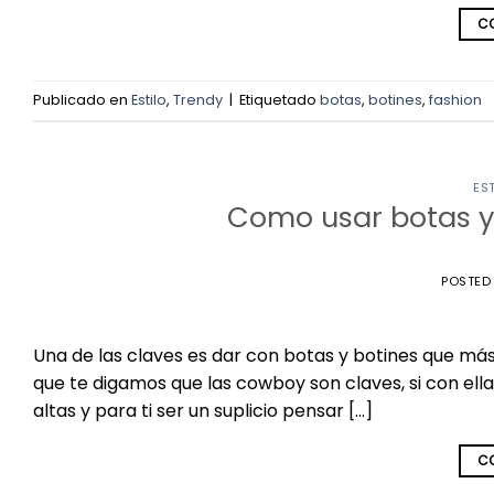
CO
Publicado en
Estilo
,
Trendy
|
Etiquetado
botas
,
botines
,
fashion
ES
Como usar botas y
POSTED
Una de las claves es dar con botas y botines que más 
que te digamos que las cowboy son claves, si con ell
altas y para ti ser un suplicio pensar […]
CO