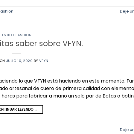
fashion
Deje u
ESTILO
,
FASHION
itas saber sobre VFYN.
 ON
JULIO 10, 2020
BY
VFYN
aciendo lo que VFYN está haciendo en este momento. Fu
lzado artesanal de cuero de primera calidad con element
oras para fabricar a mano un solo par de Botas o botin
NTINUAR LEYENDO
→
Deje u