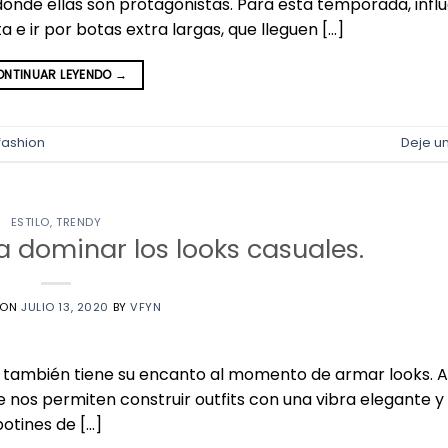
donde ellas son protagonistas. Para esta temporada, infl
e ir por botas extra largas, que lleguen […]
NTINUAR LEYENDO
→
fashion
Deje u
ESTILO
,
TRENDY
a dominar los looks casuales.
 ON
JULIO 13, 2020
BY
VFYN
ío también tiene su encanto al momento de armar looks. A
e nos permiten construir outfits con una vibra elegante y 
otines de […]