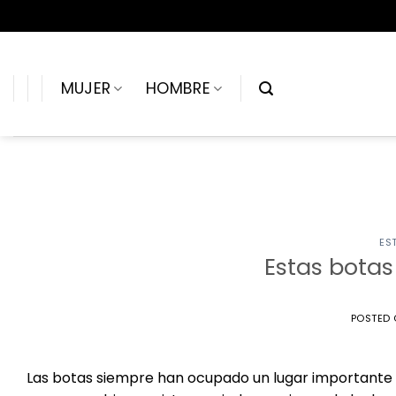
Saltar
al
contenido
MUJER
HOMBRE
ES
Estas botas
POSTED
Las botas siempre han ocupado un lugar importante en